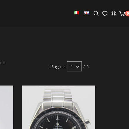
0
i 9
Pagina
1
/
1