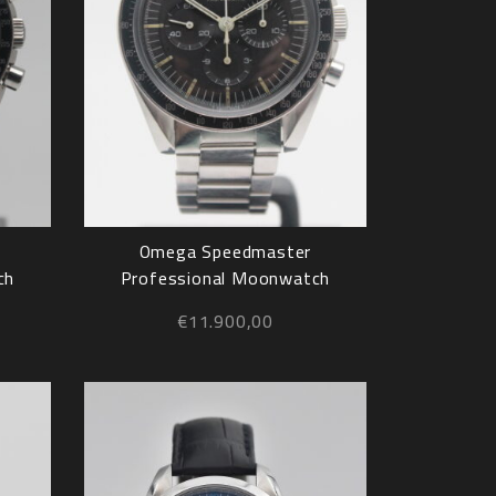
Omega Speedmaster
ch
Professional Moonwatch
105.012
€
11.900,00